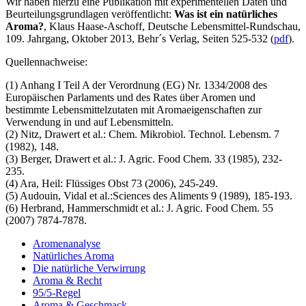
Wir haben hierzu eine Publikation mit experimentellen Daten und
Beurteilungsgrundlagen veröffentlicht:
Was ist ein natürliches
Aroma?
, Klaus Haase-Aschoff, Deutsche Lebensmittel-Rundschau,
109. Jahrgang, Oktober 2013, Behr´s Verlag, Seiten 525-532 (
pdf
).
Quellennachweise:
(1) Anhang I Teil A der Verordnung (EG) Nr. 1334/2008 des
Europäischen Parlaments und des Rates über Aromen und
bestimmte Lebensmittelzutaten mit Aromaeigenschaften zur
Verwendung in und auf Lebensmitteln.
(2) Nitz, Drawert et al.: Chem. Mikrobiol. Technol. Lebensm. 7
(1982), 148.
(3) Berger, Drawert et al.: J. Agric. Food Chem. 33 (1985), 232-
235.
(4) Ara, Heil: Flüssiges Obst 73 (2006), 245-249.
(5) Audouin, Vidal et al.:Sciences des Aliments 9 (1989), 185-193.
(6) Herbrand, Hammerschmidt et al.: J. Agric. Food Chem. 55
(2007) 7874-7878.
Aromenanalyse
Natürliches Aroma
Die natürliche Verwirrung
Aroma & Recht
95/5-Regel
Aroma & Geschmack