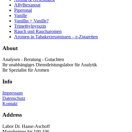
Allylhexanoat
Piperonal
Vanille
Vanillin = Vanille?
Trimethylpyrazin
Rauch und Raucharomen
Aromen in Tabakerzeugnissen – e-Zigaretten
About
Analysen - Beratung - Gutachten
Ihr unabhängiges Dienstleistungslabor für Analytik
Ihr Spezialist für Aromen
Info
Impressum
Datenschutz
Kontakt
Address
Labor Dr. Haase-Aschoff
Mannheimer Str 100-106