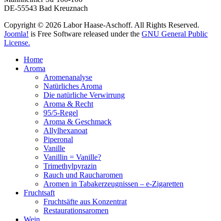
DE-55543 Bad Kreuznach
Copyright © 2026 Labor Haase-Aschoff. All Rights Reserved.
Joomla!
is Free Software released under the
GNU General Public
License.
Home
Aroma
Aromenanalyse
Natürliches Aroma
Die natürliche Verwirrung
Aroma & Recht
95/5-Regel
Aroma & Geschmack
Allylhexanoat
Piperonal
Vanille
Vanillin = Vanille?
Trimethylpyrazin
Rauch und Raucharomen
Aromen in Tabakerzeugnissen – e-Zigaretten
Fruchtsaft
Fruchtsäfte aus Konzentrat
Restaurationsaromen
Wein