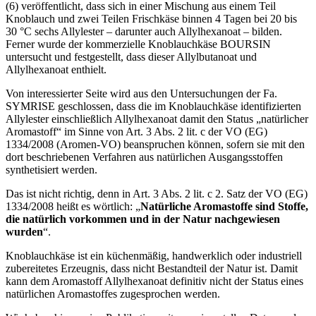
(6) veröffentlicht, dass sich in einer Mischung aus einem Teil
Knoblauch und zwei Teilen Frischkäse binnen 4 Tagen bei 20 bis
30 °C sechs Allylester – darunter auch Allylhexanoat – bilden.
Ferner wurde der kommerzielle Knoblauchkäse BOURSIN
untersucht und festgestellt, dass dieser Allylbutanoat und
Allylhexanoat enthielt.
Von interessierter Seite wird aus den Untersuchungen der Fa.
SYMRISE geschlossen, dass die im Knoblauchkäse identifizierten
Allylester einschließlich Allylhexanoat damit den Status „natürlicher
Aromastoff“ im Sinne von Art. 3 Abs. 2 lit. c der VO (EG)
1334/2008 (Aromen-VO) beanspruchen können, sofern sie mit den
dort beschriebenen Verfahren aus natürlichen Ausgangsstoffen
synthetisiert werden.
Das ist nicht richtig, denn in Art. 3 Abs. 2 lit. c 2. Satz der VO (EG)
1334/2008 heißt es wörtlich: „
Natürliche Aromastoffe sind Stoffe,
die natürlich vorkommen und in der Natur nachgewiesen
wurden
“.
Knoblauchkäse ist ein küchenmäßig, handwerklich oder industriell
zubereitetes Erzeugnis, dass nicht Bestandteil der Natur ist. Damit
kann dem Aromastoff Allylhexanoat definitiv nicht der Status eines
natürlichen Aromastoffes zugesprochen werden.