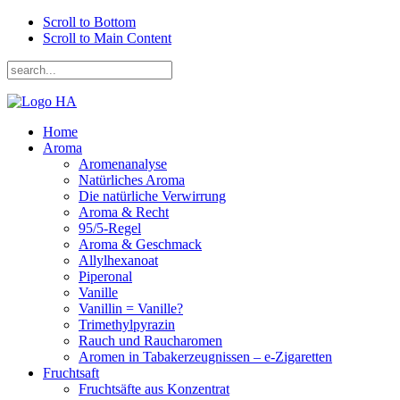
Scroll to Bottom
Scroll to Main Content
Home
Aroma
Aromenanalyse
Natürliches Aroma
Die natürliche Verwirrung
Aroma & Recht
95/5-Regel
Aroma & Geschmack
Allylhexanoat
Piperonal
Vanille
Vanillin = Vanille?
Trimethylpyrazin
Rauch und Raucharomen
Aromen in Tabakerzeugnissen – e-Zigaretten
Fruchtsaft
Fruchtsäfte aus Konzentrat