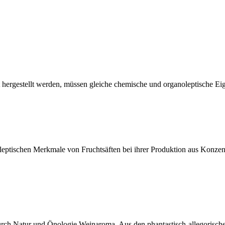
 hergestellt werden, müssen gleiche chemische und organoleptische Eig
eptischen Merkmale von Fruchtsäften bei ihrer Produktion aus Konzen
r durch Natur und Önologie Weinaroma. Aus den phantastisch-allegorisc