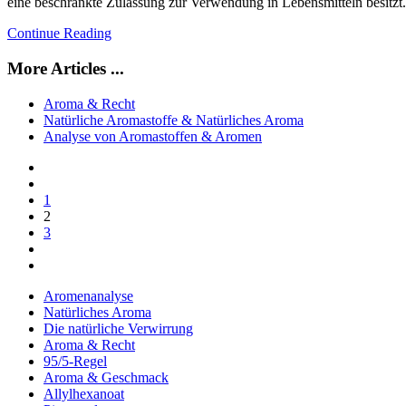
eine beschränkte Zulassung zur Verwendung in Lebensmitteln besitzt.
Continue Reading
More Articles ...
Aroma & Recht
Natürliche Aromastoffe & Natürliches Aroma
Analyse von Aromastoffen & Aromen
1
2
3
Aromenanalyse
Natürliches Aroma
Die natürliche Verwirrung
Aroma & Recht
95/5-Regel
Aroma & Geschmack
Allylhexanoat