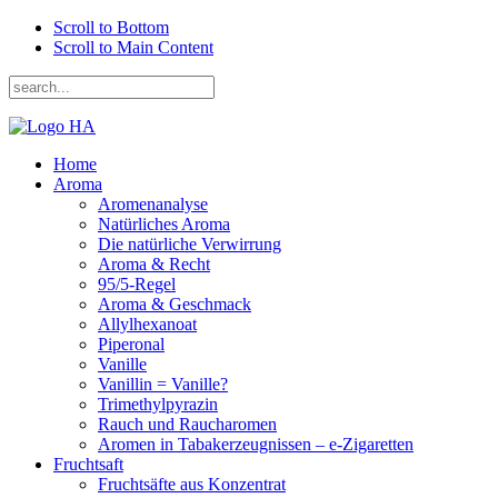
Scroll to Bottom
Scroll to Main Content
Home
Aroma
Aromenanalyse
Natürliches Aroma
Die natürliche Verwirrung
Aroma & Recht
95/5-Regel
Aroma & Geschmack
Allylhexanoat
Piperonal
Vanille
Vanillin = Vanille?
Trimethylpyrazin
Rauch und Raucharomen
Aromen in Tabakerzeugnissen – e-Zigaretten
Fruchtsaft
Fruchtsäfte aus Konzentrat